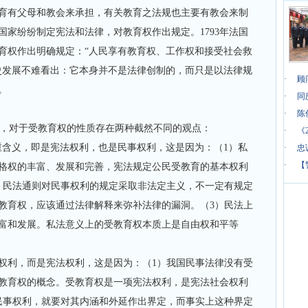
育有父母和教会来承担，有关教育之法规也主要有教会来制
国家纷纷制定宪法和法律，对教育权作出规定。1793年法国
育权作出明确规定：“人民享有教育权、工作权和接受社会救
史发展不难看出：它本身并不是法律创制的，而只是以法律规
·
顾
。
·
同
·
陈
，对于受教育权的性质存在两种截然不同的观点：
·
《
含义，即是宪法权利，也是民事权利，这是因为：（1）私
·
忠
·
【
格权的丰富、发展和完善，宪法规定公民受教育的基本权利
）民法通则对民事权利的规定采取非法定主义，不一定有规定
教育权，应该通过法律解释来弥补法律的漏洞。（3）民法上
富和发展。私法意义上的受教育权本质上是自由权和平等
权利，而是宪法权利，这是因为：（1）我国民事法律没有受
教育权的概念。受教育权是一项宪法权利，是宪法社会权利
民事权利，就要对其内涵和外延作出界定，而事实上这种界定