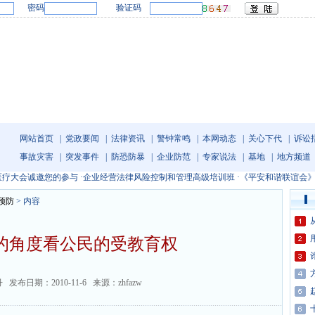
密码
验证码
网站首页
|
党政要闻
|
法律资讯
|
警钟常鸣
|
本网动态
|
关心下代
|
诉讼
事故灾害
|
突发事件
|
防恐防暴
|
企业防范
|
专家说法
|
基地
|
地方频道
诚邀您的参与
·
企业经营法律风险控制和管理高级培训班
·
《平安和谐联谊会》章程
预防
>
内容
的角度看公民的受教育权
发布日期：2010-11-6 来源：zhfazw