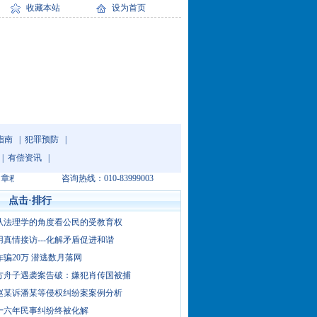
收藏本站
设为首页
指南
|
犯罪预防
|
|
有偿资讯
|
咨询热线：010-83999003
点击·排行
从法理学的角度看公民的受教育权
用真情接访---化解矛盾促进和谐
诈骗20万 潜逃数月落网
方舟子遇袭案告破：嫌犯肖传国被捕
赵某诉潘某等侵权纠纷案案例分析
十六年民事纠纷终被化解