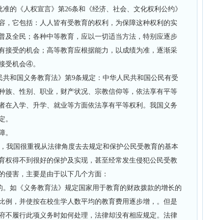
准的《人权宣言》第26条和《经济、社会、文化权利公约》
的内容，它包括：人人皆有受教育的权利，为保障这种权利的实
普及全民；各种中等教育，应以一切适当方法，特别应逐步
有接受的机会；高等教育应根据能力，以成绩为准，逐渐采
接受机会④。
共和国义务教育法》第9条规定：中华人民共和国公民有受
种族、性别、职业，财产状况、宗教信仰等，依法享有平等
育者在入学、升学、就业等方面依法享有平等权利。我国义务
定。
障。
，我国很重视从法律角度去去规定和保护公民受教育的基本
育权得不到很好的保护及实现，甚至经常发生侵犯公民受教
的侵害，主要是由于以下几个方面：
的。如《义务教育法》规定国家用于教育的财政拨款的增长的
比例，并使按在校生学人数平均的教育费用逐步增，。但是
府不履行此项义务时如何处理，法律却没有相应规定。法律