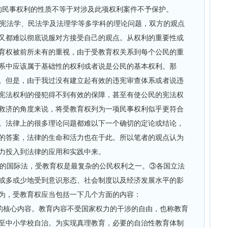
的民事权利的性质不等于对涉及此项权利案件不予保护。
宪法学、民法学及法理学等多学科的理论问题，双方的观点
又都难以彻底说服对方接受自己的观点。从权利的重要性或
育权被前所未有的重视，由于受教育权关系到每个公民的重
系中应该属于基础性的权利或者说是公民的基本权利。那
。但是，由于我过没有建立起有效的违宪审查体系或者说违
宪法权利的侵犯得不到有效的保障，甚至有使公民的宪法权
救济的角度来说，将受教育权列为一项民事权利似乎更符合
。法律上的很多理论问题都难以下一个确切的定论或结论，
的答案，法律的生命和活力也在于此。所以笔者的观点认为
力投入到法律的应用和实践中来。
的国际法，受教育权是最复杂的公民权利之一。③各国立法
或多或少地受到意识形态、社会制度以及经济发展水平的影
为，受教育权应当包括一下几个方面的内容：
的核心内容。教育内容不受国家权力的干涉的自由，也称教育
至中小学校自治。为实现真理教育，必要的自治性教育体制