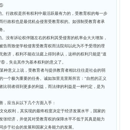
⑤
的。行政权是所有权利中最活跃最有力的，受教育权的每一步
而行政权也是最优机会侵害受教育权的。如强制受教育者承
务。
的。没有诉讼权伴随左右的权利其受侵害的机率会大大增加，
被告而致使学校侵害受教育权而法院却以此为不予受理的理
无救济，权利不能在法庭上得到承认，这样的权利只能是“道
”⑥，失去其作为基本权利的意义了。
某种意义上说，受教育者与提供教育者相比往往是社会的弱
的一个极为重要的任务。诚如加里克里斯所言：“自然的正义
者比弱者得到更多的利益，而法律的利益是一种约定，是为
善，应当从以下几个方面入手：
文化权利，其实现的最终程度决定于经济发展水平，国家的
发张经济，并使其对受教育权的保障水平不低于其真是能力
同步于社会的发展和国家义务能力的发展。