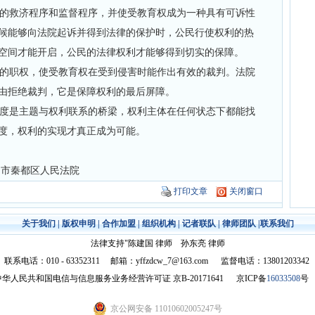
的救济程序和监督程序，并使受教育权成为一种具有可诉性
候能够向法院起诉并得到法律的保护时，公民行使权利的热
空间才能开启，公民的法律权利才能够得到切实的保障。
的职权，使受教育权在受到侵害时能作出有效的裁判。法院
由拒绝裁判，它是保障权利的最后屏障。
度是主题与权利联系的桥梁，权利主体在任何状态下都能找
度，权利的实现才真正成为可能。
秦都区人民法院
打印文章
关闭窗口
关于我们
|
版权申明
|
合作加盟
|
组织机构
|
记者联队
|
律师团队
|
联系我们
法律支持"陈建国 律师 孙东亮 律师
联系电话：010 - 63352311 邮箱：yffzdcw_7@163.com 监督电话：13801203342
中华人民共和国电信与信息服务业务经营许可证 京B-20171641
京ICP备
16033508
京公网安备 11010602005247号